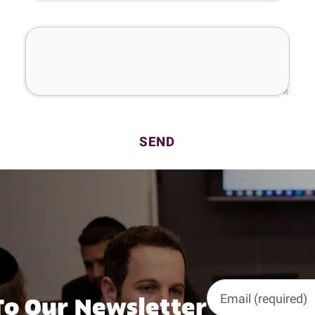
How Can We Help You?
To Our Newsletter