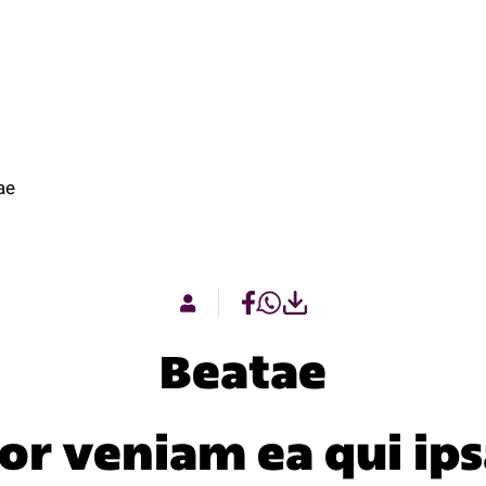
t
Programs
Tracks
Research
Regio
ut
Programs
Tracks
Research
Regio
ae
Beatae
ror veniam ea qui ip