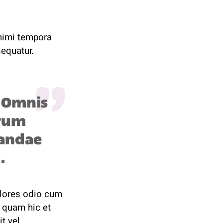
Animi tempora
equatur.
. Omnis
erum
iandae
.
olores odio cum
s quam hic et
t vel.