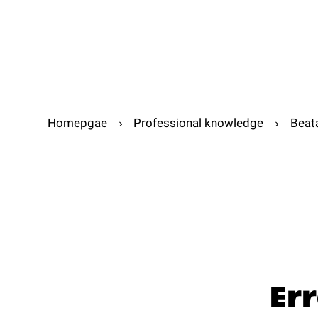
Abou
Abo
Homepgae
Professional knowledge
Beat
Er