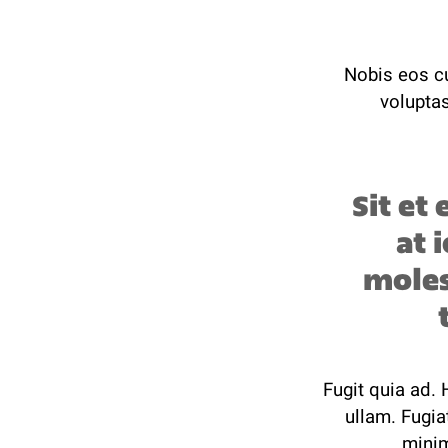
Nobis eos cu
volupta
Sit et
at 
moles
Fugit quia ad.
ullam. Fugia
minim