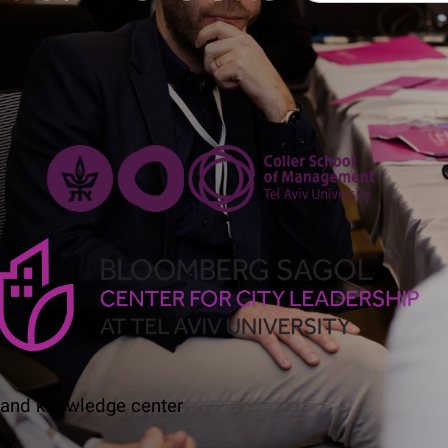
 and knowledge center
ws