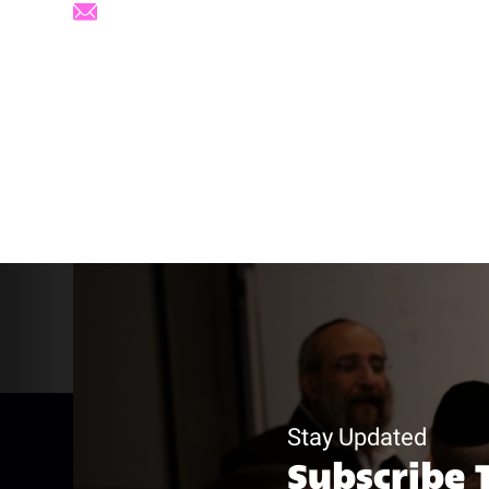
BSC@tauex.tau.ac.il
Stay Updated
Subscribe 