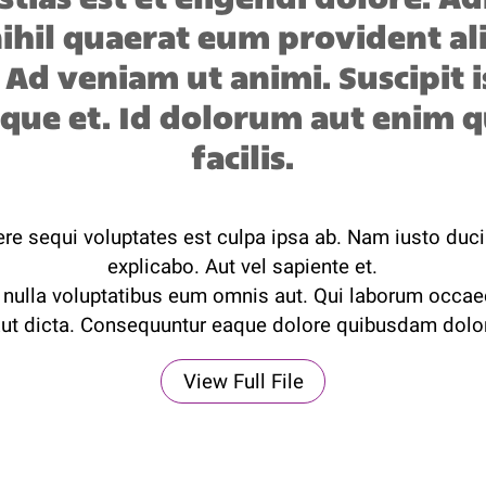
ihil quaerat eum provident al
. Ad veniam ut animi. Suscipit i
que et. Id dolorum aut enim 
facilis.
re sequi voluptates est culpa ipsa ab. Nam iusto duc
explicabo. Aut vel sapiente et.
 nulla voluptatibus eum omnis aut. Qui laborum occae
ut dicta. Consequuntur eaque dolore quibusdam dolo
View Full File