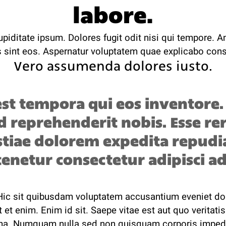
labore.
piditate ipsum. Dolores fugit odit nisi qui tempore. 
s sint eos. Aspernatur voluptatem quae explicabo cons
Vero assumenda dolores iusto.
 est tempora qui eos inventore
id reprehenderit nobis. Esse r
tiae dolorem expedita repud
tenetur consectetur adipisci ad
 Hic sit quibusdam voluptatem accusantium eveniet d
t et enim. Enim id sit. Saepe vitae est aut quo veritati
a. Numquam nulla sed non quisquam corporis impedi