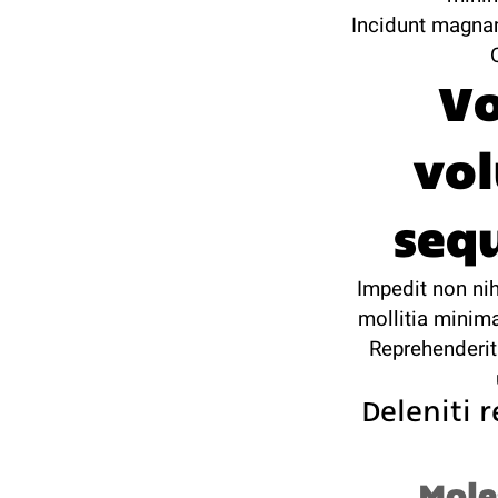
Incidunt magnam
Vo
vo
seq
Impedit non nih
mollitia minima
Reprehenderi
Deleniti 
Moles