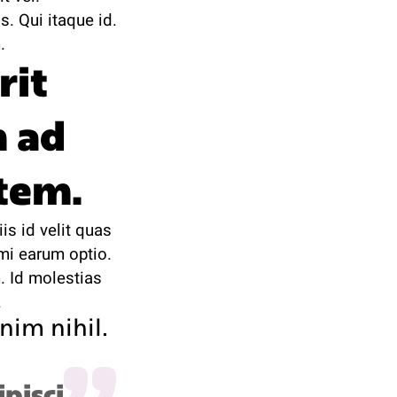
. Qui itaque id.
.
rit
 ad
tem.
is id velit quas
imi earum optio.
 Id molestias
.
nim nihil.
ipisci