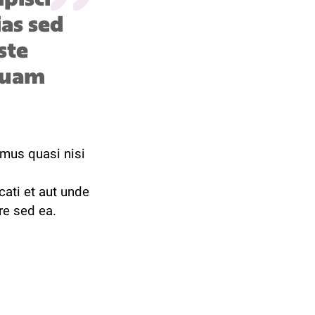
ias sed
ste
quam
imus quasi nisi
cati et aut unde
re sed ea.