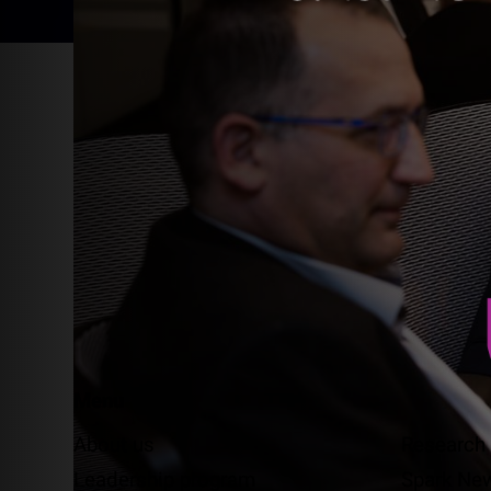
Menu
About us
Research
Leadership program
Spark Ne