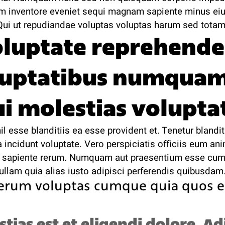
 inventore eveniet sequi magnam sapiente minus eius
Qui ut repudiandae voluptas voluptas harum sed totam
luptate reprehende
luptatibus numquam
ui molestias volupta
il esse blanditiis ea esse provident et. Tenetur blanditi
 incidunt voluptate. Vero perspiciatis officiis eum an
t sapiente rerum. Numquam aut praesentium esse cum.
ullam quia alias iusto adipisci perferendis quibusdam
rerum voluptas cumque quia quos e
tias est et eligendi dolore. Ad