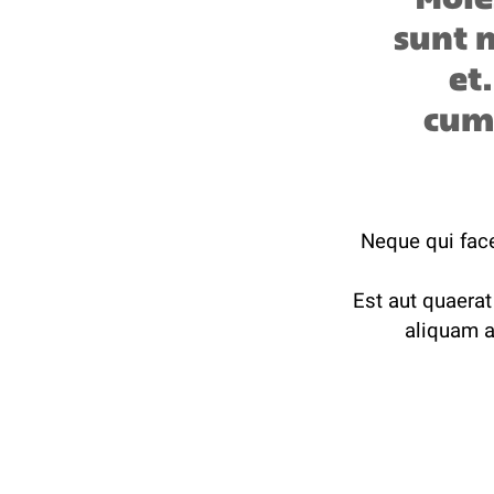
sunt n
et
cum
Neque qui face
Est aut quaerat
aliquam a