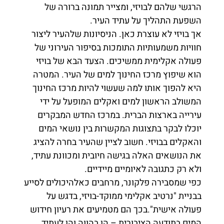
הרגשי שלהם לבויזי, ומצייר תמונה ברורה של
השפעת התהליך על עתיד העיר.
אך בויזי לא עוצרת כאן. הניסיונות שלהעיר ליצור
חוויות משמעותיות התומכות בסיפור העירוני של
פעולה אקלימית ממשיכים. הצעד הבא של בויזי
הוא שיפוץ מרכז החינוך למים של העיר. המטרה
היא להפוך אותו למה שעשוי להיות מרכז החינוך
המשולב הראשון למים ואקלים המופעל על ידי
עירייה בארצות הברית. במרכז החדש המבקרים
יוכלו לבקר בתצוגות המקשרות בין נושאי המים
והאקלים בבויזי. חשוב לציין שהעיר בחרה להציג
את הנושאים האלה בגישה חיובית ומכוונת עתיד,
ולא רק כתגובה לאיומיים מיידיים.
כפי שמסבירה פלקונר, מרחבים כאלהיכולים לסייע
בבניית "נרטיב אקלימי ממוקד-בויזי, בדגש על
פעולה אישית".בכך הם מטמיעים את רעיון חידוש
המים בתודעה הציבורית – הן בהווה והן לעתיד.