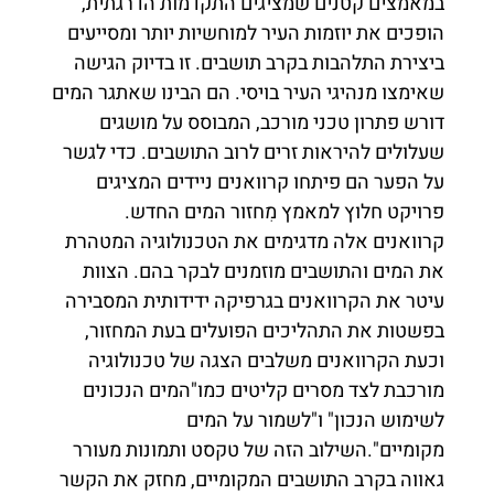
במאמצים קטנים שמציגים התקדמות הדרגתית,
הופכים את יוזמות העיר למוחשיות יותר ומסייעים
ביצירת התלהבות בקרב תושבים. זו בדיוק הגישה
שאימצו מנהיגי העיר בויסי. הם הבינו שאתגר המים
דורש פתרון טכני מורכב, המבוסס על מושגים
שעלולים להיראות זרים לרוב התושבים. כדי לגשר
על הפער הם פיתחו קרוואנים ניידים המציגים
פרויקט חלוץ למאמץ מִחזור המים החדש.
קרוואנים אלה מדגימים את הטכנולוגיה המטהרת
את המים והתושבים מוזמנים לבקר בהם. הצוות
עיטר את הקרוואנים בגרפיקה ידידותית המסבירה
בפשטות את התהליכים הפועלים בעת המחזור,
וכעת הקרוואנים משלבים הצגה של טכנולוגיה
מורכבת לצד מסרים קליטים כמו"המים הנכונים
לשימוש הנכון" ו"לשמור על המים
מקומיים".השילוב הזה של טקסט ותמונות מעורר
גאווה בקרב התושבים המקומיים, מחזק את הקשר