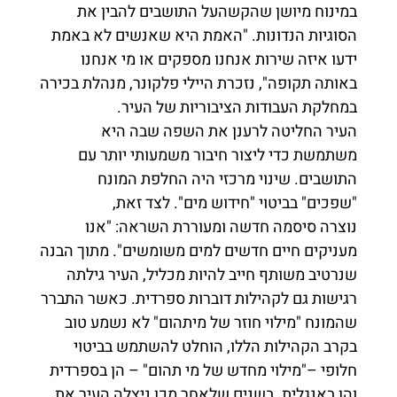
במינוח מיושן שהקשהעל התושבים להבין את
הסוגיות הנדונות. "האמת היא שאנשים לא באמת
ידעו איזה שירות אנחנו מספקים או מי אנחנו
באותה תקופה", נזכרת היילי פלקונר, מנהלת בכירה
במחלקת העבודות הציבוריות של העיר.
העיר החליטה לרענן את השפה שבה היא
משתמשת כדי ליצור חיבור משמעותי יותר עם
התושבים. שינוי מרכזי היה החלפת המונח
"שפכים" בביטוי "חידוש מים". לצד זאת,
נוצרה
סיסמה חדשה
ומעוררת השראה: "אנו
מעניקים חיים חדשים למים משומשים". מתוך הבנה
שנרטיב משותף חייב להיות מכליל, העיר גילתה
רגישות גם לקהילות דוברות ספרדית. כאשר התברר
שהמונח "מילוי חוזר של מיתהום" לא נשמע טוב
בקרב הקהילות הללו, הוחלט להשתמש בביטוי
חלופי –"מילוי מחדש של מי תהום" – הן בספרדית
והן באנגלית. בשנים שלאחר מכן,ניצלה העיר את