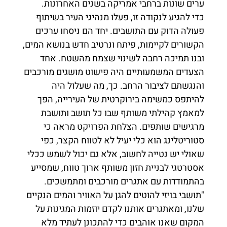
ערים שונות ברחבי אמריקה בשנים האחרונות.
כדי להגיע לנקודה זו, פעלו מנהיגי העיר בשיתוף
פעולה הדוק עם התושבים. יחד הם ניסחו ערכים
הקשורים לקיימות, פיתח ונרטיב חדש בנושא המים,
ובנו תמיכה רחבה לשינוי שצמח מהשטח. אחד
הצעדים המשמעותיים היה פישוט מושגים מורכבים
והנגשתם לציבור הרחב. כך, מה שעלול היה
להיתפס כמשימה בירוקרטית של העירייה, הפך
למאמץ קהילתי משותף שבו כל תושב ותושבת
מרגישים שותפים. הצלחת הפרויקט מראה כי
סטוריטלינג הוא כלי יעיל לא לטווח הקצר, כפי
שאולי יש נטייה לחשוב, אלא גם יכול לשמש ככלי
אסטרטגי לבניית חזון משותף ארוך טווח, שמסייע
בהתמודדות עם אתגרים מורכבים ומתמשכים.
"תושבי בויזי להוטים להגן על האוויר והמים הנקיים
שלנו, ומאתגרים אותנו לקדם יוזמות המגינות על
המקום שאנו אוהבים כדי להתכונן לעתיד מלא