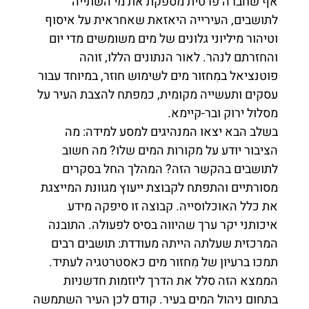
אף שחברה פרטית מספקת את מי השתייה
לתושבים, העירייה היאזאת שאחראית על איסוף
וטיהור מיליוני גלונים של מים משומשים מדי יום
והחזרתם לנהר. לאור הנתונים הללו, זוהה
פוטנציאל במִחזור מים לשימוש חוזר, במיוחד עבור
עסקים ותעשייה מקומית, כמפתח להצבת העיר על
מסלול ירוק ובר-קיימא.
בשלב הבא יצאו המנהיגים למסע למידה: מה
הציבור יודע על מקורות המים שלו? מה חשוב
לתושבים בהקשר הזה? המהלך החל בסקרים
מסורתיים והתפתח לקבוצת ייעוץ מגוונת המייצגת
את כלל האוכלוסייה. קבוצה זו סיפקה מידע
איכותני יקר ערך שהיווה בסיס לפעולה. התובנה
המרכזית שעלתה הייתה מעודדת: תושבים רבים
תמכו ברעיון של מִחזור מים כאסטרטגיה לעתיד.
הממצא הזה סלל את הדרך ליוזמות חדשניות
בתחום ניהול המים בעיר. קודם לכן העיר השתמשה