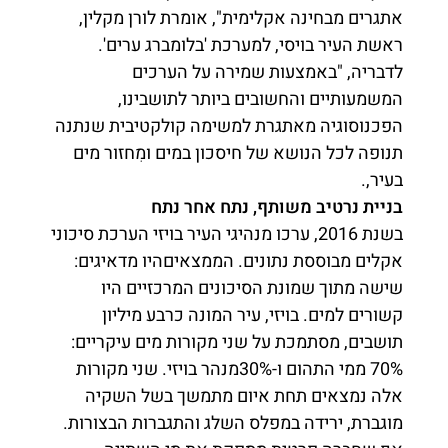
אתגרים מבחינה אקלימית", אומרת לורן מקלין,
ראשת העיר בויסי, למערכת 'בלומברג ערים'.
לדבריה, "באמצעות שמירה על הערכים
המשמעותיים והחשובים ביותר לתושבינו,
הפכנוסוגיה מאתגרת למשימה קולקטיבית שנתנה
תנופה לכל הנושא של חיסכון במים ומִחזור מים
בעיר,.
בניית נרטיב משותף, נתח אחר נתח
בשנת 2016, ערכו מנהיגי העיר בויזי הערכת סיכוני
אקלים מבוססת נתונים. הממצאיםהיו מדאיגים:
שישה מתוך שמונת הסיכונים המרכזיים היו
קשורים למים. בויזי, עיר המונה כרבע מיליון
תושבים, מסתמכת על שני מקורות מים עיקריים:
70% ממי התהום ו-30%מנהר בויזי. שני מקורות
אלה נמצאים תחת איום מתמשך בשל השקיה
מוגברת, ירידה במפלס השלג והתגברות הבצורות.