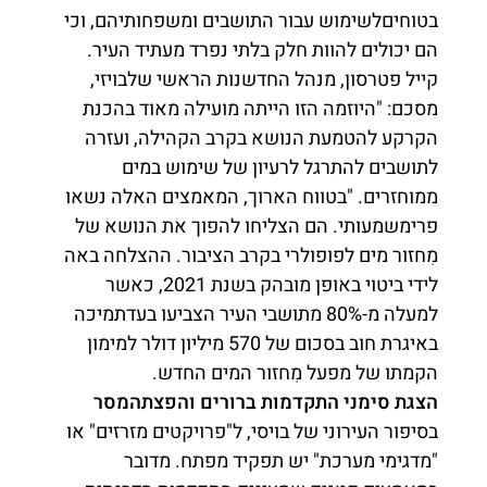
בטוחיםלשימוש עבור התושבים ומשפחותיהם, וכי
הם יכולים להוות חלק בלתי נפרד מעתיד העיר.
קייל פטרסון, מנהל החדשנות הראשי שלבויזי,
מסכם: "היוזמה הזו הייתה מועילה מאוד בהכנת
הקרקע להטמעת הנושא בקרב הקהילה, ועזרה
לתושבים להתרגל לרעיון של שימוש במים
ממוחזרים. "בטווח הארוך, המאמצים האלה נשאו
פרימשמעותי. הם הצליחו להפוך את הנושא של
מִחזור מים לפופולרי בקרב הציבור. ההצלחה באה
לידי ביטוי באופן מובהק בשנת 2021, כאשר
למעלה מ-80% מתושבי העיר הצביעו בעדתמיכה
באיגרת חוב בסכום של 570 מיליון דולר למימון
הקמתו של מפעל מִחזור המים החדש.
הצגת סימני התקדמות ברורים והפצתהמסר
בסיפור העירוני של בויסי, ל"פרויקטים מזרזים" או
"מדגימי מערכת" יש תפקיד מפתח. מדובר