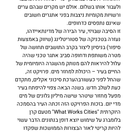
ולעבור אותו בשלום. אולם יש מקרים שבהם ערים
ורשויות מקומיות ניצבות בפני אתגרים חשובים
שאינם נתפסים כדחופים.
זו הסיבה שבויזי, עיר הבירה של מדינתאיידהו,
נעזרה בטכניקה של סטוריטלינג (שיווק באמצעות
סיפור) בניסיון ליצור בקרב התושבים תחושה של
מטרה משותפת ודחופה סביב אתגר טכני שהיה
עלול להיראות להם מנותק מהשגרה היומיומית של
החיים בעיר – היכולת למחזר מים. פרויקט זה,
שהחל לפני כעשורבהערכת סיכוני אקלים, מתקדם
כעת לשלב חדש. בשנה הבאה צפוי להיפתח בעיר
מפעל מִחזור שיטהר שישה מיליון גלונים של מים
מדי יום. בזכות הפרויקט הזה זכתה העיר בהסמכה
היוקרתית "What Works Cities" מטעם קרן
בלומברג על שימוש יוצא דופן בנתונים.הדבר עשוי
להיות קריטי לאור הבצורות הממושכות שפקדו