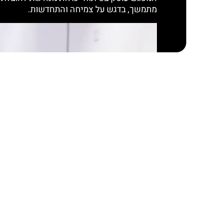
בהנחיית ד"ר הלה אורן ואודליה קרוצ'י
מתמשך, בדגש על צמיחה והתחדשות.
פרופ' ענבל יהב שנברגר