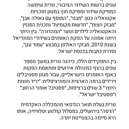
שנים ברשות השידור הציבורי, נורית שימשה
כמפיקת שידור ומפיקת חוץ במגוון תוכניות
אקטואליה כגון: ״מבט״, ״המוסף עם גאולה אבן״,
״מבזק חצות״, ״חדשות מקומיות״ ותכנית המגזין
והאקטואליה לילדים ונוער ״המהדורה״. בין היתר
היתה אמונה על הפקת האומנים בשידורי המונדיאל
בשנת 2010, מבזקי האולפן במבצע ״עמוד ענן״,
וסדרת כתבות בכנסת ישראל.
בין התפקידים הללו, כיהנה נורית במשך מספר
שנים ברצף כמנהלת אירועים ומתאמת הפקות
באגף האומנים הישראליים, עבור מגוון פסטיבלים
וירידים ברמה הארצית והמוניציפלית: ״יריד חוצות
היוצר״ 3 שנים ברציפות, ״פסטיבל אומני הרחוב״
ו״פסטיבל ישראל״.
נורית בעלת תואר הנדסאי מהמכללה האקדמית
״הדסה״ בירושלים, במסלול קולנוע וטלוויזיה, אותו
היא סיימה בהצטיינות יתרה.