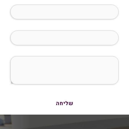
טלפון (חובה)
מייל (חובה)
איך נוכל לעזור לך?