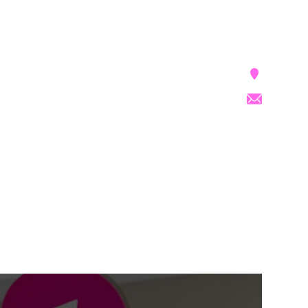
שאנחנו יכולים לעשות יחד? חיפשתם מידע על
מחקר או מפגש שביצענו ולא מצאתם? מוזמנים
לכתוב לנו
מרכז בלומברג סגול
BSC@tauex.tau.ac.il