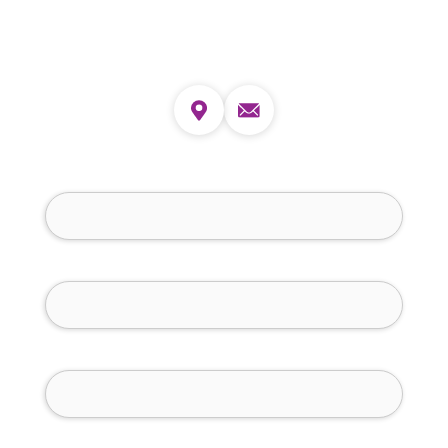
צרו קשר
שם מלא (חובה)
טלפון (חובה)
מייל (חובה)
איך נוכל לעזור לך?