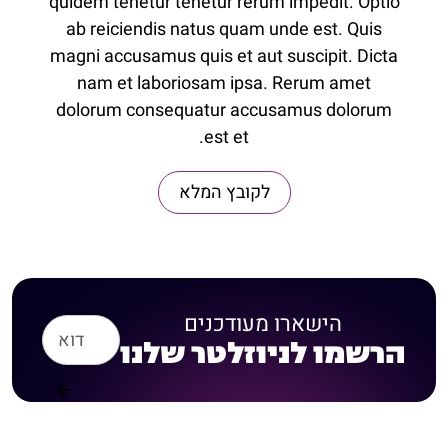
quidem tenetur tenetur rerum impedit. Optio
ab reiciendis natus quam unde est. Quis
magni accusamus quis et aut suscipit. Dicta
nam et laboriosam ipsa. Rerum amet
dolorum consequatur accusamus dolorum
est et.
לקובץ המלא
הישארו מעודכנים
הרשמו לניוזלטר שלנו